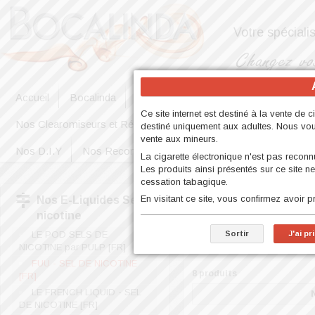
Votre spéciali
Accueil
Bocalinda
Exclus WEB
Nouveautés
No
Ce site internet est destiné à la vente de ci
Nos Clearomiseurs et Résistances
Nos E-liquides
Nos E
destiné uniquement aux adultes. Nous vous 
vente aux mineurs.
Nos D.I.Y
Nos Reconstructibles et Matériels
Nos High E
La cigarette électronique n'est pas rec
Les produits ainsi présentés sur ce site 
cessation tabagique.
E-Liquides Sel de nicotine > 
En visitant ce site, vous confirmez avoir 
Nos E-Liquides Sel de
nicotine
LE POD SELS DE
Sortir
J'ai p
NICOTINE par PULP [FR]
FUU - SEL DE NICOTINE
8 produits
[FR]
LE FRENCH LIQUID - SEL
DE NICOTINE [FR]