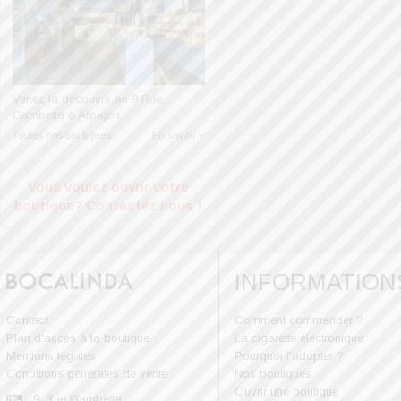
Venez la découvrir au 9 Rue
Gambetta à Arpajon.
Toutes nos boutiques
En savoir +
Vous voulez ouvrir votre
boutique?
Contactez nous !
INFORMATION
Contact
Comment commander ?
Plan d'accès à la boutique
La cigarette électronique
Mentions légales
Pourquoi l'adopter ?
Conditions générales de vente
Nos boutiques
Ouvrir une boutique
9, Rue Gambetta