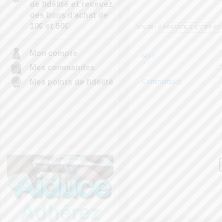
de fidélité et recevez
des bons d'achat de
10€ et 50€
SOYER LE PREMIER A NOTER ET
Mon compte
Nom
Mes commandes
Commentaire
Mes points de fidélité