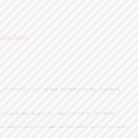
OM 50ml
 ANTI POISON ou un médecin (si possible, montrer l’étiquette du
ardiaques, une maladie vasculaire, un cancer ou une maladie
ge actif ou passif d’un e liquide est déconseillé pour la femme enceinte