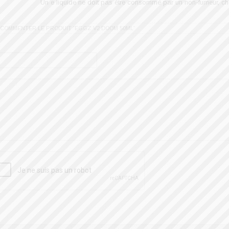
Un e liquide ne doit pas être consommé par un non-fumeur, ch
 COMMENTER LE PRODUIT 'EGGZ V2 DOOM 50ML'