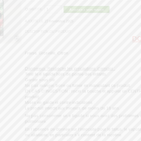
QUANTITE:
Ajouter à mon panier
AJOUTE LE
27 novembre 2025
DESCRIPTION DU PRODUIT
DO
Fraise, Groseille, Citron
Dangereux. Respecter les précautions d’emploi :
Tenir le e liquide hors de portée des enfants.
Garder sous clé.
Ne pas manger, boire ou fumer en manipulant ce produit.
EN CAS D’INGESTION : rincer la bouche et appeler un CENTRE
produit).
Mises en garde et contre-indications :
Le produit interdit aux mineurs de moins de 18 ans.
Ne pas consommer un e liquide si vous avez des problèmes c
pulmonaire.
En l’absence de donnée sur l’innocuité pour le fœtus, le vapota
ou allaitante, en particulier s’il contient de la nicotine.