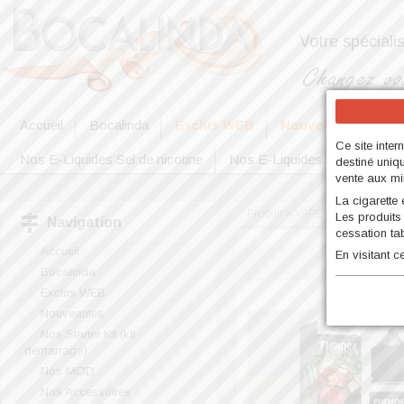
Votre spéciali
Accueil
Bocalinda
Exclus WEB
Nouveautés
No
Ce site inter
Nos E-Liquides Sel de nicotine
Nos E-Liquides 50ml et 100m
destiné uniq
vente aux mi
La cigarette
Produit > VAPE 47 [FR] > EG
Les produits
Navigation
cessation ta
Accueil
En visitant 
Bocalinda
Exclus WEB
Nouveautés
Nos Starter Kit (kit
démarrage)
Nos MOD
Nos Accessoires