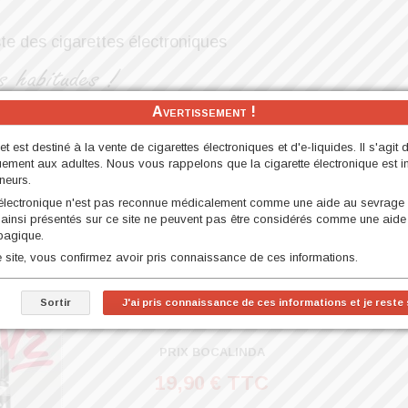
ste des cigarettes électroniques
Avertissement !
s Starter Kit (kit démarrage)
Nos MOD
Nos Accessoires
net est destiné à la vente de cigarettes électroniques et d'e-liquides. Il s'agit 
l à Booster
Nos D.I.Y
Nos Reconstructibles et Matériels
uement aux adultes. Nous vous rappelons que la cigarette électronique est int
neurs.
 électronique n'est pas reconnue médicalement comme une aide au sevrage
GZ V2 Doom 50ml
 ainsi présentés sur ce site ne peuvent pas être considérés comme une aide
bagique.
ce site, vous confirmez avoir pris connaissance de ces informations.
EGGZ V2 Doom 50
Sortir
J'ai pris connaissance de ces informations et je reste s
TYPE DE PRODUIT:
E-LIQUIDES 50ML ET 100ML à BOOSTER > VAPE 47
PRIX BOCALINDA
19,90 € TTC