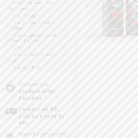
Nos Clearomiseurs et
Résistances
Nos E-liquides
Nos E-Liquides Sel de
nicotine
Nos E-Liquides 50ml et
100ml à Booster
Nos D.I.Y
Nos Reconstructibles et
Matériels
Nos High End
Essayez à la
boutique avant
d’acheter
Livraison en 48h
gratuite à partir de
49€.
Cumulez des points