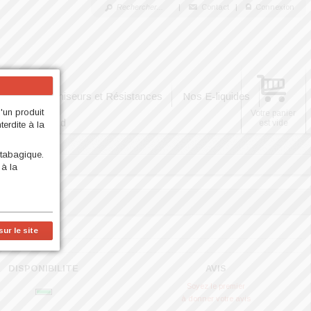
|
Contact
|
Connexion
Nos Clearomiseurs et Résistances
Nos E-liquides
d'un produit
Votre panier
Nos High End
est vide
erdite à la
 tabagique.
 à la
ml
ur le site
 [FR]
DISPONIBILITE
AVIS
Soyez le premier
à donner votre avis