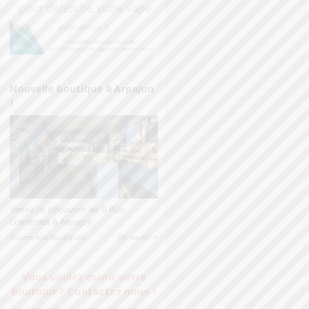
Nouvelle boutique à Arpajon
!
Venez la découvrir au 9 Rue
Gambetta à Arpajon.
Toutes nos boutiques
En savoir +
Vous voulez ouvrir votre
boutique?
Contactez nous !