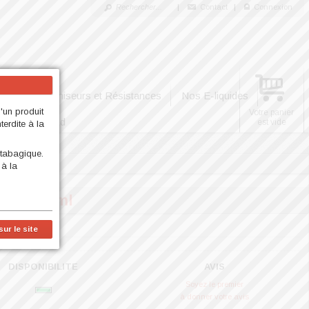
|
Contact
|
Connexion
Nos Clearomiseurs et Résistances
Nos E-liquides
d'un produit
Votre panier
Nos High End
est vide
erdite à la
 tabagique.
 à la
tador 50ml
ur le site
 [FR]
DISPONIBILITE
AVIS
Soyez le premier
à donner votre avis