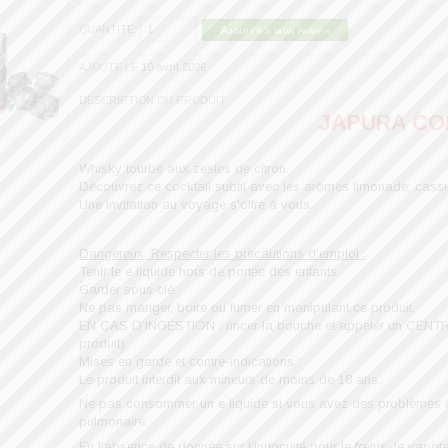
QUANTITE:
Ajouter à mon panier
AJOUTE LE
10 avril 2026
DESCRIPTION DU PRODUIT
JAPURA CO
Whisky tourbé aux zestes de citron.
Découvrez ce cocktail subtil avec les arômes limonade, cassis
Une invitation au voyage s'offre à vous.
Dangereux. Respecter les précautions d’emploi :
Tenir le e liquide hors de portée des enfants.
Garder sous clé.
Ne pas manger, boire ou fumer en manipulant ce produit.
EN CAS D’INGESTION : rincer la bouche et appeler un CENTRE
produit).
Mises en garde et contre-indications :
Le produit interdit aux mineurs de moins de 18 ans.
Ne pas consommer un e liquide si vous avez des problèmes c
pulmonaire.
En l’absence de donnée sur l’innocuité pour le fœtus, le vapota