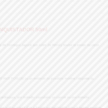
NQUISTADOR 50ml
 de l'iconique Japurá aux notes de Whisky tourbé et zestes de citron.
 ANTI POISON ou un médecin (si possible, montrer l’étiquette du
ardiaques, une maladie vasculaire, un cancer ou une maladie
ge actif ou passif d’un e liquide est déconseillé pour la femme enceinte