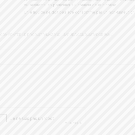
ou allaitante, en particulier s’il contient de la nicotine.
Un e liquide ne doit pas être consommé par un non-fumeur, ch
T COMMENTER LE PRODUIT 'AMAZONE - JAPURA CONQUISTADOR 50ML'