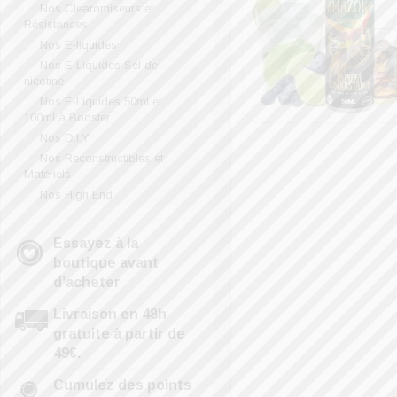
Nos Clearomiseurs et
Résistances
Nos E-liquides
Nos E-Liquides Sel de
nicotine
Nos E-Liquides 50ml et
100ml à Booster
Nos D.I.Y
Nos Reconstructibles et
Matériels
Nos High End
Essayez à la
boutique avant
d’acheter
Livraison en 48h
gratuite à partir de
49€.
Cumulez des points