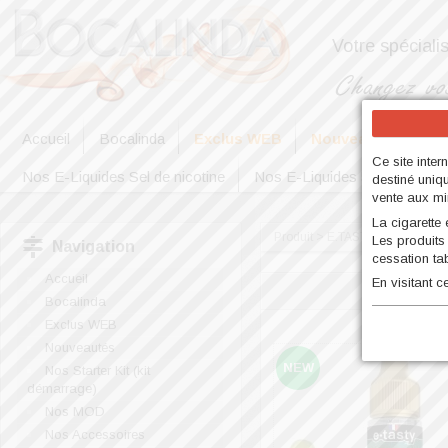
Votre spéciali
Accueil
Bocalinda
Exclus WEB
Nouveautés
No
Ce site inter
Nos E-Liquides Sel de nicotine
Nos E-Liquides 50ml et 100m
destiné uniq
vente aux mi
La cigarette
Produit > E.TASTY [FR] > Amaz
Les produits
Navigation
cessation ta
Accueil
En visitant 
Bocalinda
Exclus WEB
Nouveautés
NEW
Nos Starter Kit (kit
démarrage)
Nos MOD
Nos Accessoires