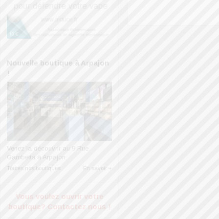
Nouvelle boutique à Arpajon
!
Venez la découvrir au 9 Rue
Gambetta à Arpajon.
Toutes nos boutiques
En savoir +
Vous voulez ouvrir votre
boutique?
Contactez nous !