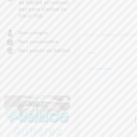
de fidélité et recevez
des bons d'achat de
10€ et 50€
Mon compte
SOYER LE PREMIER A NOTER E
Mes commandes
Mes points de fidélité
Nom
Commentaire