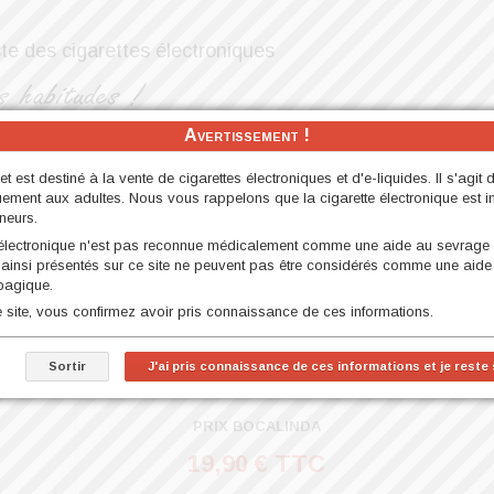
ste des cigarettes électroniques
Avertissement !
s Starter Kit (kit démarrage)
Nos MOD
Nos Accessoires
net est destiné à la vente de cigarettes électroniques et d'e-liquides. Il s'agit 
l à Booster
Nos D.I.Y
Nos Reconstructibles et Matériels
uement aux adultes. Nous vous rappelons que la cigarette électronique est int
neurs.
 électronique n'est pas reconnue médicalement comme une aide au sevrage
one - Japura Conquistador 50ml
 ainsi présentés sur ce site ne peuvent pas être considérés comme une aide
bagique.
ce site, vous confirmez avoir pris connaissance de ces informations.
Amazone - Japura Conquis
Sortir
J'ai pris connaissance de ces informations et je reste s
TYPE DE PRODUIT:
E-LIQUIDES 50ML ET 100ML à BOOSTER > E.TASTY
PRIX BOCALINDA
19,90 € TTC